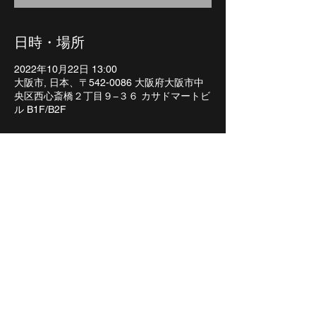
日時・場所
2022年10月22日 13:00
大阪市, 日本、〒542-0086 大阪府大阪市中
央区西心斎橋２丁目９−３６ カサドマートビ
ル B1F/B2F
LIVE 情報
【各公演詳細&ticket】
一般発売：9/9(金) 10:00~
【受付URL】
https://eplus.jp/crowsalive/
【Neo Romancers 特設ページ】
https://www.crowsalive.com/neoromancers-
dedicated-page