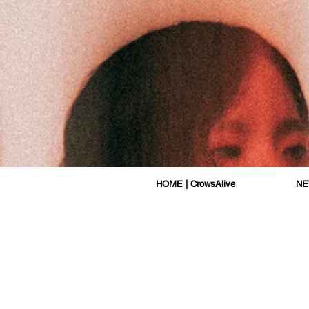
HOME | CrowsAlive
N