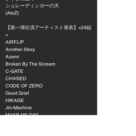
シュレーディンガーの犬
(AtoZ)
【第一弾出演アーティスト発表】<24組
> 
AIRFLIP
Another Story
Azami
Broken By The Scream 
C-GATE
CHASED
CODE OF ZERO
Good Grief
HIKAGE
Jin-Machine
MAKE MY DAY
MAZE
NOCTURNAL BLOODLUST