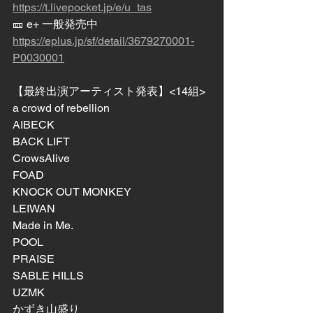
https://t.livepocket.jp/e/u_tas
🎫 e+ 一般発売中
https://eplus.jp/sf/detail/3679270001-
P0030001
【最終出演アーティスト発表】<14組>
a crowd of rebellion
AIBECK
BACK LIFT
CrowsAlive
FOAD
KNOCK OUT MONKEY
LEIWAN
Made in Me.
POOL
PRAISE
SABLE HILLS
UZMK
かずき山盛り