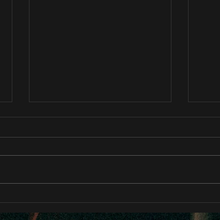
CrowsAlive “Dream by
2nd
Dream TOUR 2026” 日程公
ージ