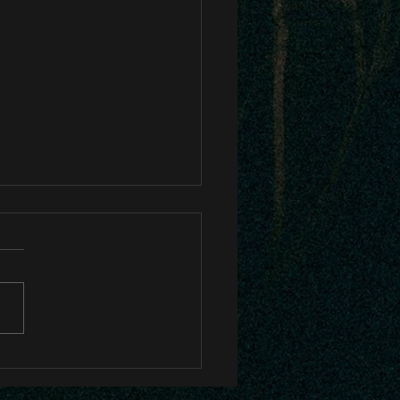
 Album"Bri=dge" 特設ペ
公開中!!!