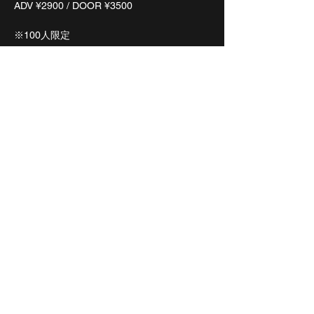
ADV ¥2900 / DOOR ¥3500
※100人限定
チケット申込
販売終了
チケットの種類
お取り置き
詳細を見る
価格
￥0