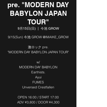
pre. "MODERN DAY
BABYLON JAPAN
TOUR"
9月15日(日)
  |  
今池 GROW
9/15(Sun) 今池 GROW @IMAIKE_GROW
激ロック pre.
"MODERN DAY BABYLON JAPAN TOUR"
w/
MODERN DAY BABYLON
Earthists.
Ayui
FUMES
Unversed Crestfallen
OPEN 16:00 / START 17:00