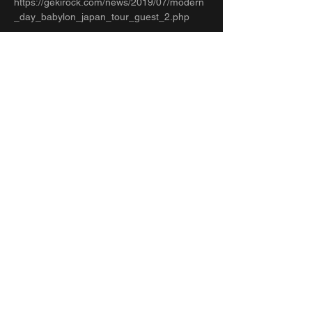
https://gekirock.com/news/2019/07/modern
_day_babylon_japan_tour_guest_2.php
チケット申込
販売終了
チケットの種類
お取り置き
詳細を見る
価格
￥0