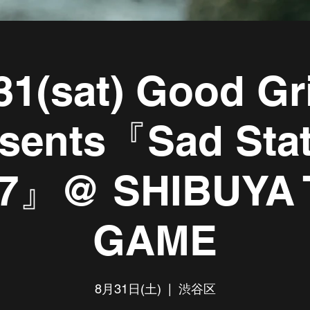
31(sat) Good Gr
sents『Sad Stat
.7』@ SHIBUYA
GAME
8月31日(土)
  |  
渋谷区