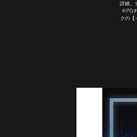
詳細、
※PG
クの【