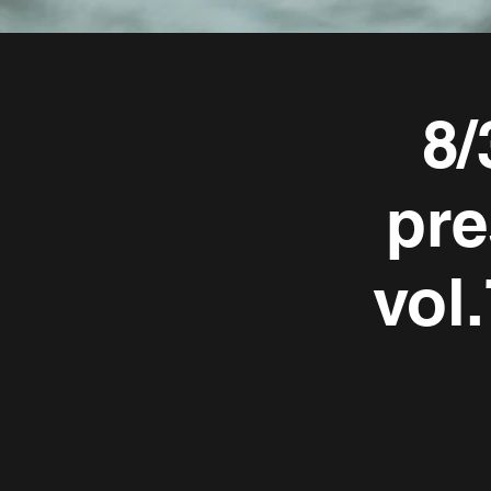
8/
pre
vol