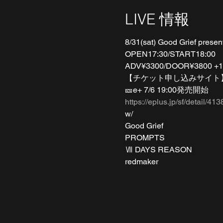
LIVE 情報
8/31(sat) Good Grief pre
OPEN17:30/START18:00
ADV¥3300/DOOR¥3800 +
【チケット申し込みサイト
🎫e+ 7/6 19:00発売開始
https://eplus.jp/sf/detail/
w/
Good Grief
PROMPTS
Ⅶ DAYS REASON
redmaker