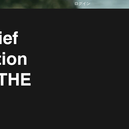
ログイン
ief
ion
 THE