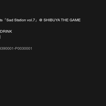
sents『Sad Station vol.7』@ SHIBUYA THE GAME
1DRINK
】
4138390001-P0030001