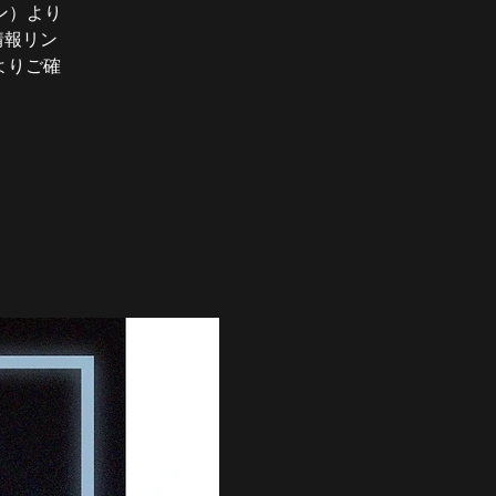
ン）より
情報リン
よりご確