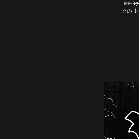
※PG
クの【