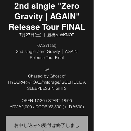
2nd single "Zero
Gravity | AGAIN"
Release Tour FINAL
7月27日(土)
  |  
豊橋clubKNOT
07.27(sat)
2nd single Zero Gravity │ AGAIN
Release Tour Final
w/
Chased by Ghost of
HYDEPARK/FOAD/mildrage/ SOLITUDE A
SLEEPLESS NIGHTS
OPEN 17:30 / START 18:00
ADV ¥2,000 / DOOR ¥2,500 (+1D ¥600)
お申し込みの受付は終了しまし