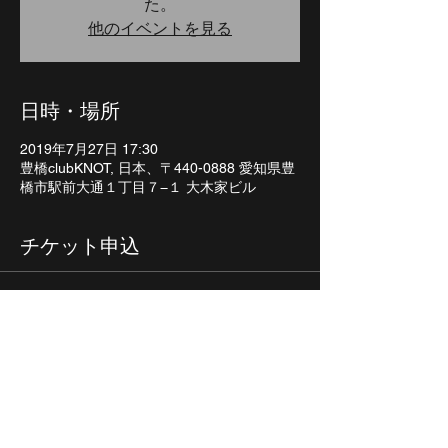
た。
他のイベントを見る
日時・場所
2019年7月27日 17:30
豊橋clubKNOT, 日本、〒440-0888 愛知県豊
橋市駅前大通１丁目７−１ 大木家ビル
チケット申込
販売終了
チケットの種類
お取り置き
詳細を見る
価格