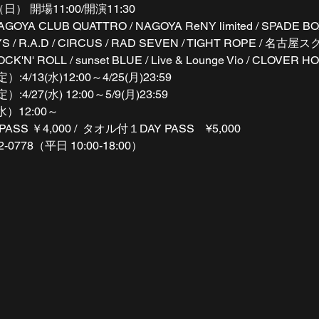
 開場11:00/開演11:30
OYA CLUB QUATTRO / NAGOYA ReNY limited / SPADE BOX
TOYS / R.A.D / CIRCUS / RAD SEVEN / TIGHT ROPE
CK'N' ROLL / sunset BLUE / Live & Lounge Vio / CLOVER 
3(水)12:00～4/25(月)23:59
7(水) 12:00～5/9(月)23:59
）12:00～
 ￥4,000 /  タオル付１DAY PASS　¥5,000
2-0778（平日 10:00-18:00）