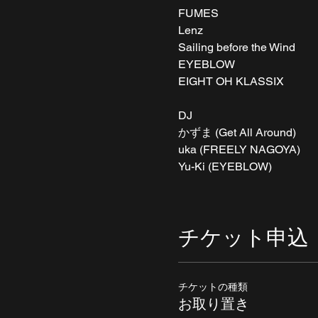
FUMES
Lenz
Sailing before the Wind
EYEBLOW
EIGHT OH KLASSIX
DJ
かずま (Get All Around)
uka (FREELY NAGOYA)
Yu-Ki (EYEBLOW)
チケット申込
チケットの種類
お取り置き