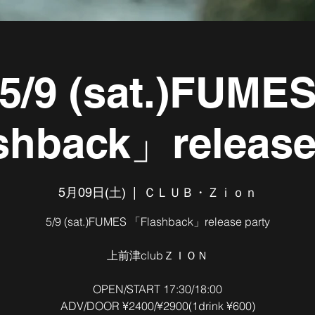
5/9 (sat.)FUME
hback」release
5月09日(土)
  |  
ＣＬＵＢ・Ｚｉｏｎ
5/9 (sat.)FUMES 「Flashback」release party
上前津clubＺＩＯＮ
OPEN/START 17:30/18:00
ADV/DOOR ¥2400/¥2900(1drink ¥600)