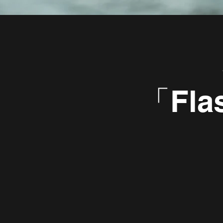
「Flas