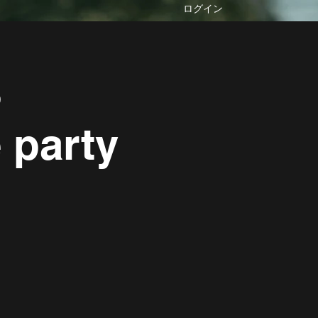
ログイン
S
 party