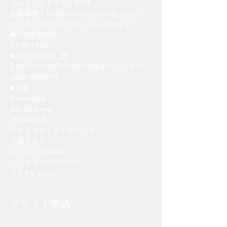
ちゃんりえナイト！2024
超爆誕祭！11回目の22ちゃいになっちゃっ
た☆私これからどうなっちゃうのォ？！
■OPEN/START
14:00/14:30
■前売/当日/通し券
2,500円/3,000円/7,000円(限定缶バッチ付)
(別途1D600円)
■出演
CrowsAlive
jam da bomb
TERATUNE
ナオミ＆チャイナタウンズ
日進月歩ズ
ちゃんりえBAND
ハイファイコーヒーズ
りえ&ギャルズ
チケット申込