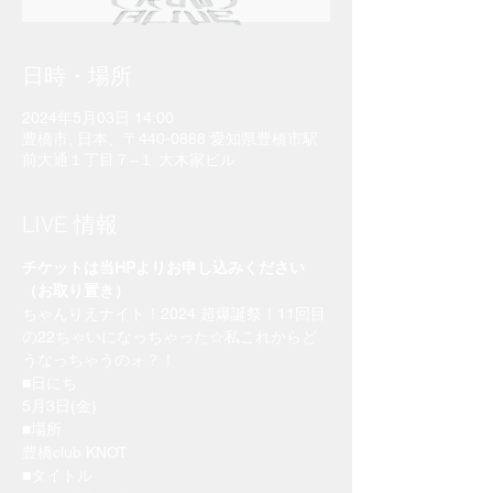
日時・場所
2024年5月03日 14:00
豊橋市, 日本、〒440-0888 愛知県豊橋市駅
前大通１丁目７−１ 大木家ビル
LIVE 情報
チケットは当HPよりお申し込みください
（お取り置き）
ちゃんりえナイト！2024 超爆誕祭！11回目
の22ちゃいになっちゃった☆私これからど
うなっちゃうのォ？！
■日にち
5月3日(金)
■場所
豊橋club KNOT
■タイトル