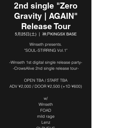
2nd single "Zero
Gravity | AGAIN"
Release Tour
5月25日(土)
  |  
神戸KINGSX BASE
Winseth presents.
"SOUL-STIRRING Vol.1"
-Winseth 1st digital single release party-
-CrowsAlive 2nd single release tour-
OPEN TBA / START TBA
ADV ¥2,000 / DOOR ¥2,500 (+1D ¥600)
w/
Winseth
FOAD
mild rage
Lenz