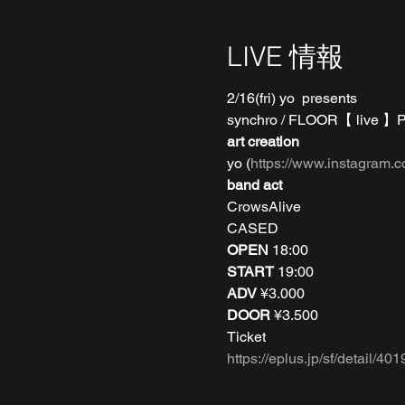
LIVE 情報
2/16(fri) yo  presents 
synchro / FLOOR【 liv
art creation
yo (
https://www.instagram.
band act
CrowsAlive
CASED
OPEN 
18:00
START
 19:00
ADV
 ¥3.000
DOOR
 ¥3.500
Ticket
https://eplus.jp/sf/detail/