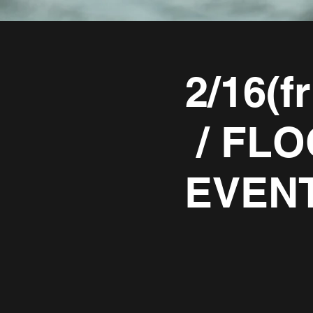
2/16(f
/ FL
EVEN