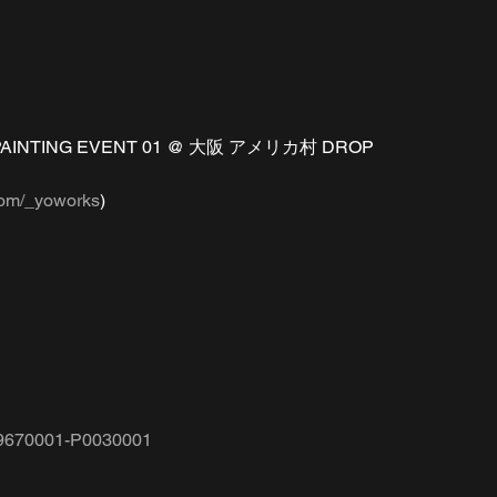
e 】PAINTING EVENT 01 @ 大阪 アメリカ村 DROP
com/_yoworks
) 
4019670001-P0030001