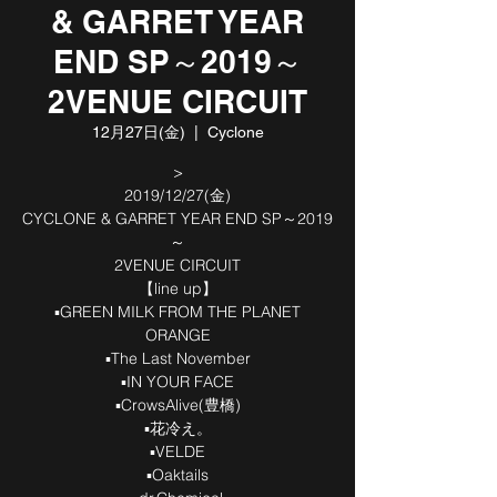
& GARRET YEAR
END SP～2019～
2VENUE CIRCUIT
12月27日(金)
  |  
Cyclone
>
2019/12/27(金)
CYCLONE & GARRET YEAR END SP～2019
～
2VENUE CIRCUIT
【line up】
▪️GREEN MILK FROM THE PLANET
ORANGE
▪️The Last November
▪️IN YOUR FACE
▪️CrowsAlive(豊橋)
▪️花冷え。
▪️VELDE
▪️Oaktails