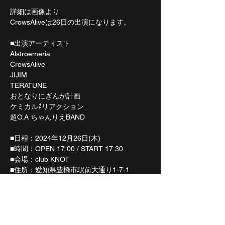
詳細は画像より
CrowsAliveは26日の出演になります。
■出演アーティスト
Alstroemeria
CrowsAlive
JIJIM
TERATUNE
おとなりにぎんが計画
ケミカル⇄リアクション
超O.A ちゃんりえBAND
■日程：2024年12月26日(木)
■時間：OPEN 17:00 / START 17:30
■会場：club KNOT
■住所：愛知県豊橋市駅前大通り1-7-1
■前売：2,800円 / 当日：3,300円　(
チケット予約は当HP or 下記リンクより！
🎫チケット一般発売中！
https://t.livepocket.jp/e/20241226