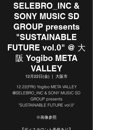
SELEBRO_INC &
SONY MUSIC SD
GROUP presents
"SUSTAINABLE
FUTURE vol.0" @ 大
阪 Yogibo META
VALLEY
12月22日(金)
  |  
大阪市
12.22(FRI) Yogibo META VALLEY
@SELEBRO_INC & SONY MUSIC SD
GROUP presents
"SUSTAINABLE FUTURE vol.0"
※画像参照
【ディスカウント条件あり】