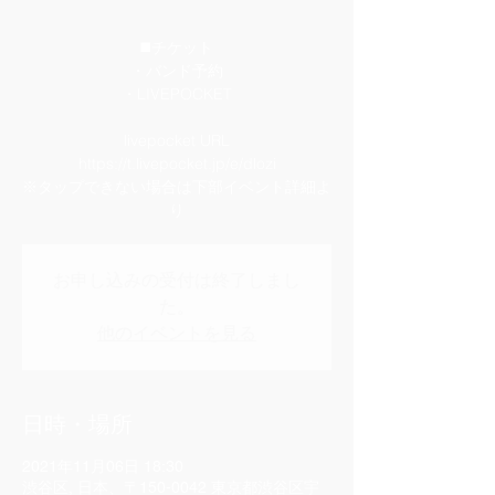
◼️チケット
・バンド予約
・LIVEPOCKET
livepocket URL
https://t.livepocket.jp/e/dlozi
※タップできない場合は下部イベント詳細よ
り
お申し込みの受付は終了しまし
た。
他のイベントを見る
日時・場所
2021年11月06日 18:30
渋谷区, 日本、〒150-0042 東京都渋谷区宇