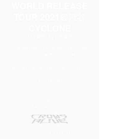
WORLD RELEASE
TOUR 2021@渋谷
CYCLONE
11月06日(土)
  |  
渋谷区
11/6(sat)TWILIGHT WORLD RELEASE
TOUR 2021@渋谷CYCLONE
TWILIGHT WORLD RELEASE TOUR 2021
・OPEN/START
18:00/18:30
w/
FALLING ASLEEP
Sable Hills
チケット代
(adv/door)3,500/4,000