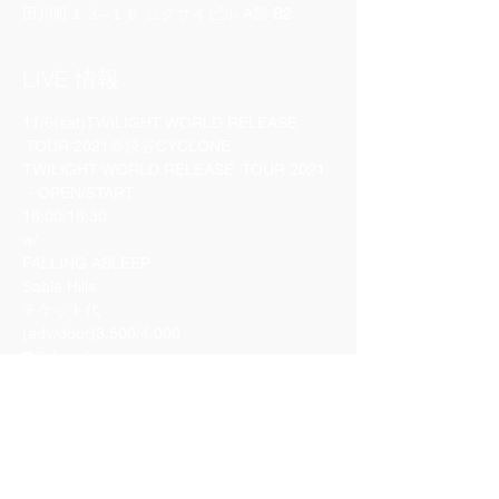
田川町１３−１６ コクサイビル A館 B2
LIVE 情報
11/6(sat)TWILIGHT WORLD RELEASE 
 TOUR 2021@渋谷CYCLONE
TWILIGHT WORLD RELEASE  TOUR 2021
・OPEN/START
18:00/18:30
w/
FALLING ASLEEP
Sable Hills
チケット代 
(adv/door)3,500/4,000
◼️チケット
・バンド予約
・LIVEPOCKET
livepocket URL
https://t.livepocket.jp/e/dlozi