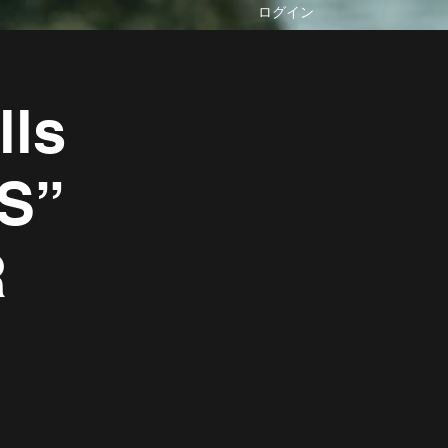
ログイン
lls
S”
R