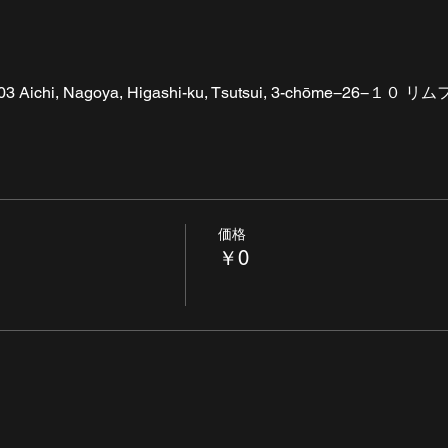
03 Aichi, Nagoya, Higashi-ku, Tsutsui, 3-chōme−26−
価格
￥0