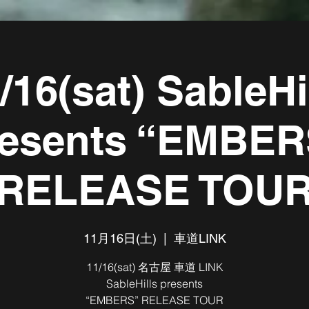
/16(sat) SableHi
resents “EMBER
RELEASE TOU
11月16日(土)
  |  
車道LINK
11/16(sat) 名古屋 車道 LINK
SableHills presents
“EMBERS” RELEASE TOUR