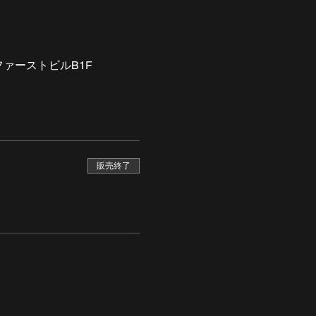
１０ リムファーストビルB1F
販売終了