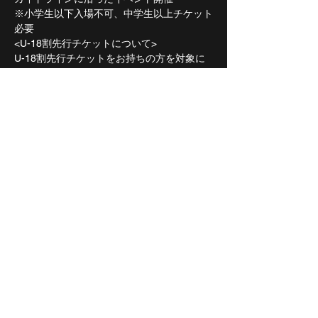
※小学生以下入場不可、中学生以上チケット
必要
<U-18割先行チケットについて>
U-18割先行チケットをお持ちの方を対象に
1,000円キャッシュバックを実施致します。
対象の方は公演当日、受付にて紙チケット
と、年齢を確認できる身分証をご提示くださ
い。
確認が取れましたら受付にて現金1,000円を
キャッシュバック致します。
（「2023年7月17日時点でチケットお申し込
み時に18歳以下」の方が対象となりま
す。）
受付終了後、抽選を行います。
当選された方は公演当日、紙チケットと共に
年齢の確認できる身分証をご持参ください。
※注意事項
・年齢が確認できない、身分証をお忘れにな
られた場合はキャッシュバックの対象外とさ
せていただきます。
・「2023年7月17日時点でチケットお申し込