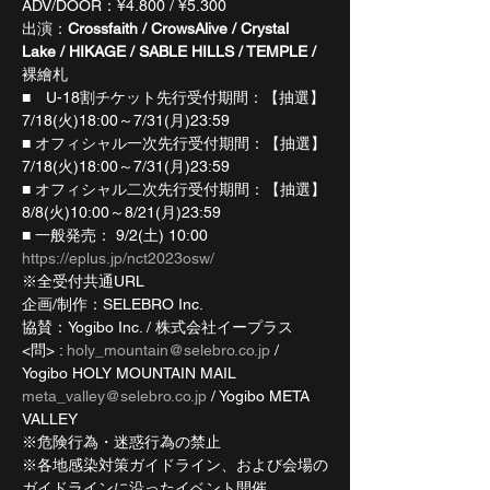
ADV/DOOR：¥4.800 / ¥5.300
出演：
Crossfaith / CrowsAlive / Crystal 
Lake / HIKAGE / SABLE HILLS / TEMPLE / 
裸繪札
■　U-18割チケット先行受付期間：【抽選】
7/18(火)18:00～7/31(月)23:59
■ オフィシャル一次先行受付期間：【抽選】
7/18(火)18:00～7/31(月)23:59
■ オフィシャル二次先行受付期間：【抽選】
8/8(火)10:00～8/21(月)23:59
■ 一般発売： 9/2(土) 10:00
https://eplus.jp/nct2023osw/
※全受付共通URL
企画/制作：SELEBRO Inc.
協賛：Yogibo Inc. / 株式会社イープラス
<問> : 
holy_mountain@selebro.co.jp
 / 
Yogibo HOLY MOUNTAIN MAIL
meta_valley@selebro.co.jp
 / Yogibo META 
VALLEY
※危険行為・迷惑行為の禁止
※各地感染対策ガイドライン、および会場の
ガイドラインに沿ったイベント開催