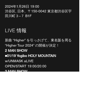
2024年1月26日 19:00
渋谷区, 日本、〒150-0042 東京都渋谷区宇
田川町３−７ B1F
LIVE 情報
新曲 “Higher” を引っさげて、東名阪を周る
“Higher Tour 2024” の開催が決定！
2 MAN SHOW
■
01/19 Yogibo HOLY MOUNTAIN
w/UNMASK aLIVE
OPEN/START 19:00/20:00
2 MAN SHOW
■01/26 TOKIO TOKYO
w/WHISPER OUT LOUD
OPEN/START 18:00/19:00
ONE MAN SHOW
■02/02 IMAIKE CLUB 3STAR
OPEN/START 18:00/19:00
TICKETS ¥3.500