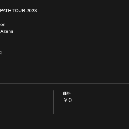
 PATH TOUR 2023
on  
/Azami
q
価格
￥0