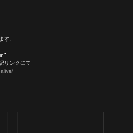
ます。
r "
記リンクにて
alive/