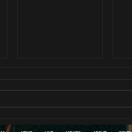
CrowsAlive “Dream by
2nd
Dream TOUR 2026” 日程公
ージ
開!!!