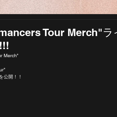
omancers Tour Merch
!!
r Merch"
ur"
を公開！！