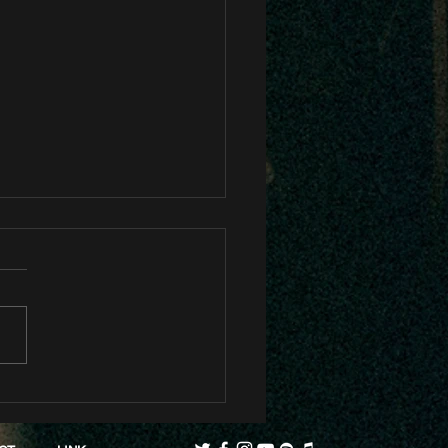
 Album"Bri=dge" 特設ペ
公開中!!!