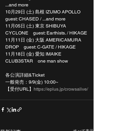
...and more
10月29日 (土) 島根 IZUMO APOLLO　
guest: CHASED / ...and more
11月05日 (土) 東京 SHIBUYA 
CYCLONE　guest: Earthists. / HIKAGE
11月11日 (金) 大阪 AMERICAMURA 
DROP　guest: C-GATE / HIKAGE
11月18日 (金) 愛知 IMAIKE 
CLUB3STAR　one man show
各公演詳細&Ticket
一般発売：9/9(金) 10:00~
【受付URL】
https://eplus.jp/crowsalive/
すべて表示