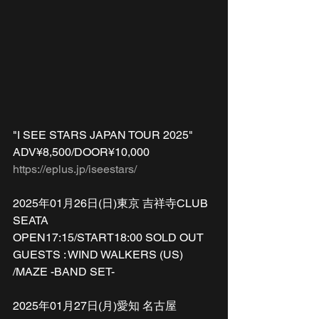
"I SEE STARS JAPAN TOUR 2025"
ADV¥8,500/DOOR¥10,000
https://eplus.jp/iseestars/
2025年01月26日(日)東京 吉祥寺CLUB 
SEATA 
OPEN17:15/START18:00 SOLD OUT
GUESTS : WIND WALKERS (US) 
/MAZE -BAND SET-
2025年01月27日(月)愛知 名古屋