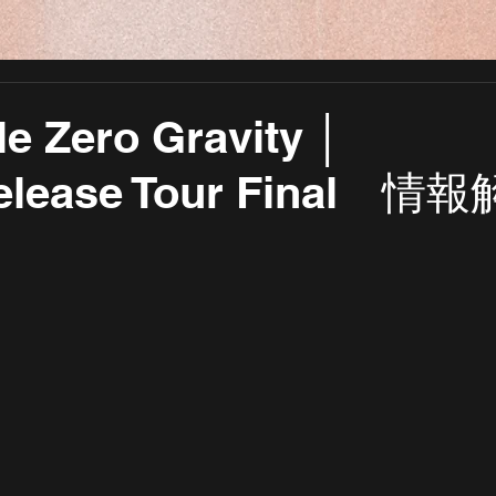
le Zero Gravity │
elease Tour Final 情