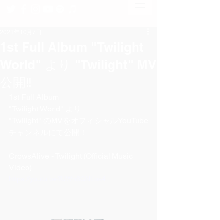
2021年10月7日
1st Full Album "Twilight
World" より "Twilight" MV
公開‼︎
1st Full Album 
"Twilight World" より 
"Twilight" のMVをオフィシャルYouTube
チャンネルにて公開！  
CrowsAlive - Twilight (Official Music 
Video) 
https://youtu.be/fUWh6GNLos4