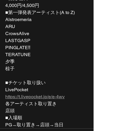
4,000円/4,500円
■第一弾発表アーティスト(A to Z)
Alstroemeria
ARU
CrowsAlive
LASTGASP
PINGLATE‼
TERATUNE
夕季
椋子
■チケット取り扱い
LivePocket
https://t.livepocket.jp/e/e-4wv
各アーティスト取り置き
店頭
■入場順
PG→取り置き→店頭→当日