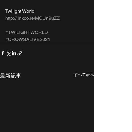
Twilight World 
http://linkco.re/MCUn9uZZ
#TWILIGHTWORLD
#CROWSALIVE2021
すべて表示
最新記事