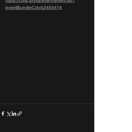
https://t.pia.jp/pia/event/event.do?
eventBundleCd=b2454414