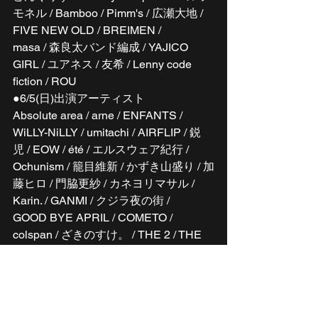
モネル / Bamboo / Pimm's / 広瀬大地 / 
FIVE NEW OLD / BREIMEN /
masa / 森良太バンド編成 / YAJICO 
GIRL / ユアネス / 友希 / Lenny code 
fiction / ROU
●6/5(日)出演アーティスト
Absolute area / arne / ENFANTS / 
WiLLY-NiLLY / umitachi / AIRFLIP / 鋭
児 / EOW / été / エルスウェア紀行 /
Ochunism / 籠目維新 / かずき山盛り / 加
藤ヒロ / 門脇更紗 / カネヨリマサル / 
Karin. / GANMI / クジラ夜の街 /
GOOD BYE APRIL / COMETO / 
colspan / ざきのすけ。 / THE 2 / THE 
TOMBOYS / Subway Daydream / The 
Best Average /
Genesis Girl - 創世記少女 - / shule And 
christmas / しらぬい / 鈴木実貴子ズ / 